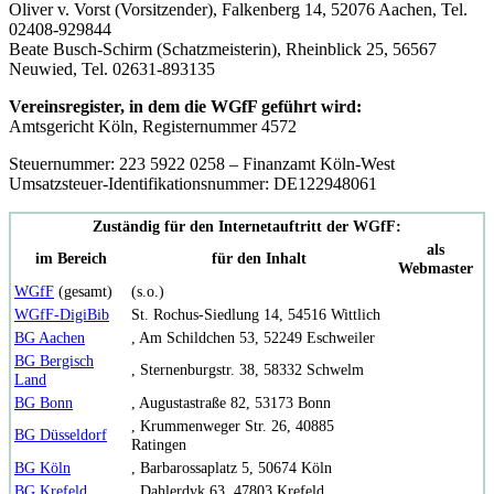
Oliver v. Vorst (Vorsitzender), Falkenberg 14, 52076 Aachen, Tel.
02408-929844
Beate Busch-Schirm (Schatzmeisterin), Rheinblick 25, 56567
Neuwied, Tel. 02631-893135
Vereinsregister, in dem die WGfF geführt wird:
Amtsgericht Köln, Registernummer 4572
Steuernummer: 223 5922 0258 – Finanzamt Köln-West
Umsatzsteuer-Identifikationsnummer: DE122948061
Zuständig für den Internetauftritt der WGfF:
als
im Bereich
für den Inhalt
Webmaster
WGfF
(gesamt)
(s.o.)
WGfF-DigiBib
St. Rochus-Siedlung 14, 54516 Wittlich
BG Aachen
, Am Schildchen 53, 52249 Eschweiler
BG Bergisch
, Sternenburgstr. 38, 58332 Schwelm
Land
BG Bonn
, Augustastraße 82, 53173 Bonn
, Krummenweger Str. 26, 40885
BG Düsseldorf
Ratingen
BG Köln
, Barbarossaplatz 5, 50674 Köln
BG Krefeld
, Dahlerdyk 63, 47803 Krefeld