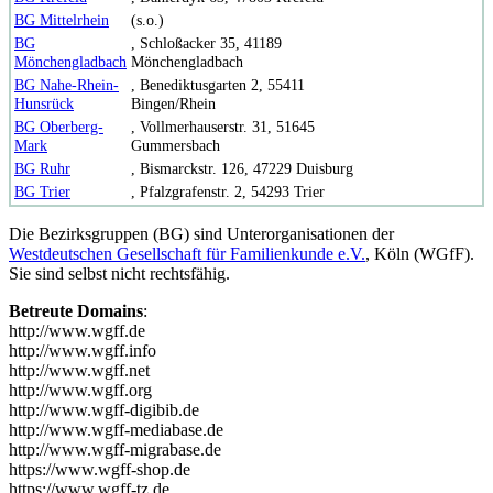
BG Mittelrhein
(s.o.)
BG
, Schloßacker 35, 41189
Mönchengladbach
Mönchengladbach
BG Nahe-Rhein-
, Benediktusgarten 2, 55411
Hunsrück
Bingen/Rhein
BG Oberberg-
, Vollmerhauserstr. 31, 51645
Mark
Gummersbach
BG Ruhr
, Bismarckstr. 126, 47229 Duisburg
BG Trier
, Pfalzgrafenstr. 2, 54293 Trier
Die Bezirksgruppen (BG) sind Unterorganisationen der
Westdeutschen Gesellschaft für Familienkunde e.V.
, Köln (WGfF).
Sie sind selbst nicht rechtsfähig.
Betreute Domains
:
http://www.wgff.de
http://www.wgff.info
http://www.wgff.net
http://www.wgff.org
http://www.wgff-digibib.de
http://www.wgff-mediabase.de
http://www.wgff-migrabase.de
https://www.wgff-shop.de
https://www.wgff-tz.de