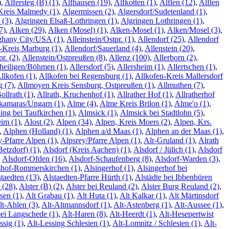
)
,
Alfersteg (B) (1)
,
Alfhausen (19)
,
Alfkotten (1)
,
Alflen (12)
,
Alflen
/Kreis Malmedy (1)
,
Algermissen (2)
,
Algersdorf/Sudetenland (1)
,
 (3)
,
Algringen Elsaß-Lothringen (1)
,
Algringen Lothringen (1)
,
7)
,
Alken (29)
,
Alken (Mosel) (1)
,
Alken-Mosel (1)
,
Alken/Mosel (3)
,
ghany City/USA (1)
,
Alleinstein/Ostpr. (1)
,
Allendorf (25)
,
Allendorf
-Kreis Marburg (1)
,
Allendorf/Sauerland (4)
,
Allenstein (20)
,
r. (2)
,
Allenstein/Ostpreußen (8)
,
Allenz (100)
,
Allerborn (2)
,
rheiligen/Böhmen (1)
,
Allersdorf (5)
,
Allersheim (1)
,
Allertschen (1)
,
llkofen (1)
,
Allkofen bei Regensburg (1)
,
Allkofen-Kreis Mallersdorf
g (7)
,
Allmoyen Kreis Sensburg, Ostpreußen (1)
,
Allmuthen (7)
,
ollrath (1)
,
Allrath, Kruchenhof (1)
,
Allrather Hof (1)
,
Allratherhof
kamaras/Ungarn (1)
,
Alme (4)
,
Alme Kreis Brilon (1)
,
Alme'o (1)
,
ng bei Taufkirchen (1)
,
Almsick (1)
,
Almsick bei Stadtlohn (5)
,
im (1)
,
Alost (2)
,
Alpen (34)
,
Alpen, Kreis Moers (2)
,
Alpen, Krs.
,
Alphen (Holland) (1)
,
Alphen a/d Maas (1)
,
Alphen an der Maas (1)
,
-Pfarre Alpen (1)
,
Alpsrey/Pfarre Alpen (1)
,
Alr-Gruland (1)
,
Alrath
Betzdorf) (1)
,
Alsdorf (Kreis Aachen) (1)
,
Alsdorf / Jülich (1)
,
Alsdorf
,
Alsdorf-Ofden (16)
,
Alsdorf-Schaufenberg (8)
,
Alsdorf-Warden (3)
,
shof-Rommerskirchen (1)
,
Alsingerhof (1)
,
Alsingerhof bei
taedten (13)
,
Alstaedten-Pfarre Hürth (1)
,
Alstädte bei Ibbenbüren
 (28)
,
Alster (B) (2)
,
Alster bei Reuland (2)
,
Alster Burg Reuland (2)
,
sen (1)
,
Alt Grabau (1)
,
Alt Huta (1)
,
Alt Kalkar (1)
,
Alt Märtinsdorf
lt-Ahlen (3)
,
Alt-Altmannsdorf (1)
,
Alt-Astenberg (1)
,
Alt-Aussee (1)
,
ei Langschede (1)
,
Alt-Haren (8)
,
Alt-Heerdt (1)
,
Alt-Hesepertwist
ssig (1)
,
Alt-Lessing Schlesien (1)
,
Alt-Lomnitz / Schlesien (1)
,
Alt-