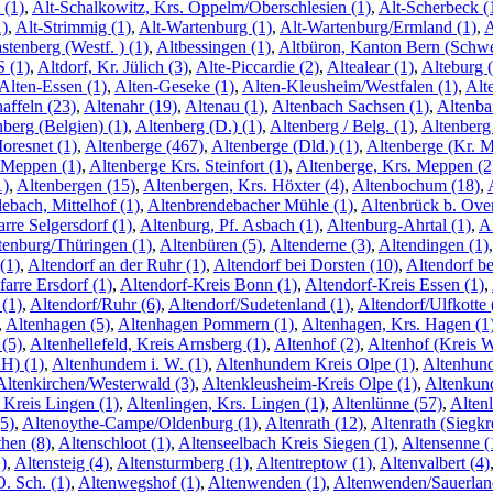
 (1)
,
Alt-Schalkowitz, Krs. Oppelm/Oberschlesien (1)
,
Alt-Scherbeck (
1)
,
Alt-Strimmig (1)
,
Alt-Wartenburg (1)
,
Alt-Wartenburg/Ermland (1)
,
A
stenberg (Westf. ) (1)
,
Altbessingen (1)
,
Altbüron, Kanton Bern (Schwe
S (1)
,
Altdorf, Kr. Jülich (3)
,
Alte-Piccardie (2)
,
Altealear (1)
,
Alteburg (
Alten-Essen (1)
,
Alten-Geseke (1)
,
Alten-Kleusheim/Westfalen (1)
,
Alt
affeln (23)
,
Altenahr (19)
,
Altenau (1)
,
Altenbach Sachsen (1)
,
Altenba
nberg (Belgien) (1)
,
Altenberg (D.) (1)
,
Altenberg / Belg. (1)
,
Altenberg
oresnet (1)
,
Altenberge (467)
,
Altenberge (Dld.) (1)
,
Altenberge (Kr. M
 Meppen (1)
,
Altenberge Krs. Steinfort (1)
,
Altenberge, Krs. Meppen (2
1)
,
Altenbergen (15)
,
Altenbergen, Krs. Höxter (4)
,
Altenbochum (18)
,
ebach, Mittelhof (1)
,
Altenbrendebacher Mühle (1)
,
Altenbrück b. Over
rre Selgersdorf (1)
,
Altenburg, Pf. Asbach (1)
,
Altenburg-Ahrtal (1)
,
A
tenburg/Thüringen (1)
,
Altenbüren (5)
,
Altenderne (3)
,
Altendingen (1)
(1)
,
Altendorf an der Ruhr (1)
,
Altendorf bei Dorsten (10)
,
Altendorf be
farre Ersdorf (1)
,
Altendorf-Kreis Bonn (1)
,
Altendorf-Kreis Essen (1)
,
 (1)
,
Altendorf/Ruhr (6)
,
Altendorf/Sudetenland (1)
,
Altendorf/Ulfkotte 
,
Altenhagen (5)
,
Altenhagen Pommern (1)
,
Altenhagen, Krs. Hagen (1
 (5)
,
Altenhellefeld, Kreis Arnsberg (1)
,
Altenhof (2)
,
Altenhof (Kreis Wi
H) (1)
,
Altenhundem i. W. (1)
,
Altenhundem Kreis Olpe (1)
,
Altenhund
Altenkirchen/Westerwald (3)
,
Altenkleusheim-Kreis Olpe (1)
,
Altenkund
 Kreis Lingen (1)
,
Altenlingen, Krs. Lingen (1)
,
Altenlünne (57)
,
Alten
5)
,
Altenoythe-Campe/Oldenburg (1)
,
Altenrath (12)
,
Altenrath (Siegkre
then (8)
,
Altenschloot (1)
,
Altenseelbach Kreis Siegen (1)
,
Altensenne (
)
,
Altensteig (4)
,
Altensturmberg (1)
,
Altentreptow (1)
,
Altenvalbert (4)
. Sch. (1)
,
Altenwegshof (1)
,
Altenwenden (1)
,
Altenwenden/Sauerlan