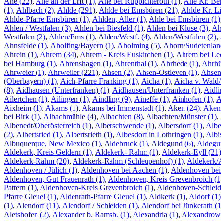
Ahe (22)
,
Ahe an der Erft (1)
,
Ahe bei Ruppichteroth (1)
,
Ahe Kr. Be
(1)
,
Ahlbach (2)
,
Ahlde (291)
,
Ahlde bei Emsbüren (21)
,
Ahlde Kr. Li
Ahlde-Pfarre Emsbüren (1)
,
Ahlden, Aller (1)
,
Ahle bei Emsbüren (1)
Ahlen / Westfalen (3)
,
Ahlen bei Biesfeld (1)
,
Ahlen bei Kluse (3)
,
Ahl
Westfalen (2)
,
Ahlen/Ems (1)
,
Ahlen/Westf. (4)
,
Ahlen/Westfalen (2)
,
Ahnsfelde (1)
,
Aholfing/Bayern (1)
,
Aholming (5)
,
Ahorn/Sudetenlan
Ahrein (1)
,
Ahrem (34)
,
Ahrem - Kreis Euskirchen (1)
,
Ahrem bei Lec
bei Hamburg (1)
,
Ahrenshagen (1)
,
Ahrenthal (1)
,
Ahrhede (1)
,
Ahrhü
Ahrweier (1)
,
Ahrweiler (221)
,
Ahsen (2)
,
Ahsen-Ostleven (1)
,
Ahsen/
(Oberbayern) (1)
,
Aich-Pfarre Franking (1)
,
Aicha (1)
,
Aicha v. Wald/
(8)
,
Aidhausen (Unterfranken) (1)
,
Aidhausen/Unterfranken (1)
,
Aidli
Ailertchen (1)
,
Ailingen (1)
,
Aindling (9)
,
Aineffe (1)
,
Ainhofen (1)
,
A
Aixheim (1)
,
Akams (1)
,
Akams bei Immenstadt (1)
,
Aken (24)
,
Aken 
bei Birk (1)
,
Albachmühle (4)
,
Albachten (8)
,
Albachten/Münster (1)
,
Albenedt/Oberösterreich (1)
,
Alberschwende (1)
,
Albersdorf (1)
,
Albe
(2)
,
Albertsried (1)
,
Albertsrieth (1)
,
Albesdorf in Lothringen (1)
,
Albis
Albuquerque, New Mexico (1)
,
Aldebruck (1)
,
Aldegund (6)
,
Aldegun
Aldekerk, Kreis Geldern (1)
,
Aldekerk- Rahm (1)
,
Aldekerk-Eyll (21)
Aldekerk-Rahm (20)
,
Aldekerk-Rahm (Schleupenhof) (1)
,
Aldekerk/
Aldenhoven / Jülich (1)
,
Aldenhoven bei Aachen (1)
,
Aldenhoven bei
Aldenhoven, Gut Frauenrath (1)
,
Aldenhoven, Kreis Grevenbroich (1
Pattern (1)
,
Aldenhoven-Kreis Grevenbroich (1)
,
Aldenhoven-Schleid
Pfarre Gleuel (1)
,
Aldenrath-Pfarre Gleuel (1)
,
Aldkerk (1)
,
Aldorf (1)
(1)
,
Alendorf (11)
,
Alendorf / Schleiden (1)
,
Alendorf bei Jünkerath (1
Aletshofen (2)
,
Alexander b. Ramsb. (1)
,
Alexandria (1)
,
Alexandrowk