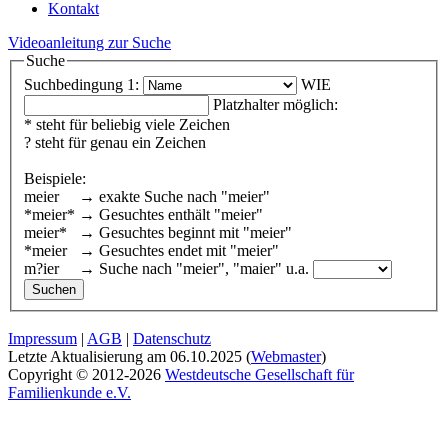
Kontakt
Videoanleitung zur Suche
Suche
Suchbedingung 1:
WIE
Platzhalter möglich:
* steht für beliebig viele Zeichen
? steht für genau ein Zeichen
Beispiele:
meier → exakte Suche nach "meier"
*meier* → Gesuchtes enthält "meier"
meier* → Gesuchtes beginnt mit "meier"
*meier → Gesuchtes endet mit "meier"
m?ier → Suche nach "meier", "maier" u.a.
Impressum
|
AGB
|
Datenschutz
Letzte Aktualisierung am
06.10.2025
(
Webmaster
)
Copyright © 2012-2026
Westdeutsche Gesellschaft für
Familienkunde e.V.